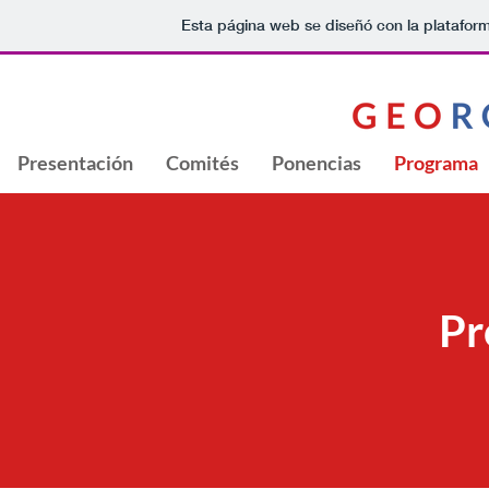
Esta página web se diseñó con la platafor
Presentación
Comités
Ponencias
Programa
Pr